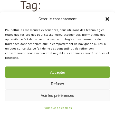
Tag:
Experiment
Gérer le consentement
Pour offrir les meilleures expériences, nous utilisons des technologies
Nothing Found.
telles que les cookies pour stocker et/ou accéder aux informations des
appareils. Le fait de consentir à ces technologies nous permettra de
traiter des données telles que le comportement de navigation ou les ID
uniques sur ce site. Le fait de ne pas consentir ou de retirer son
consentement peut avoir un effet négatif sur certaines caractéristiques et
Apologies, but no results were found
fonctions.
for the requested archive.
Accepter
Refuser
Voir les préférences
© 2024 Marc Alary Espaces Verts
| 06 25 44
77 03 |
marcalary@orange.fr
|
Mentions légales
Politique de cookies